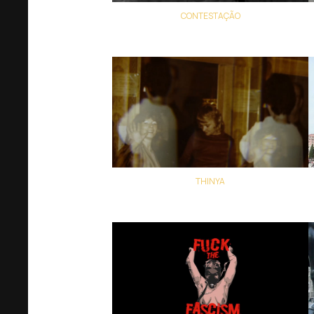
CONTESTAÇÃO
João Silvério Trevisan
THINYA
Lia Letícia