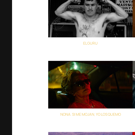
EL GURU
Rory Barrientos
NONA. SI ME MOJAN, YO LOS QUEMO
Camila José Donoso