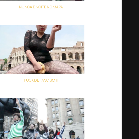
NUNCA É NOITE NO MAPA
Ernesto de Carvalho
FUCK DE FASCISM II
MariaBasura