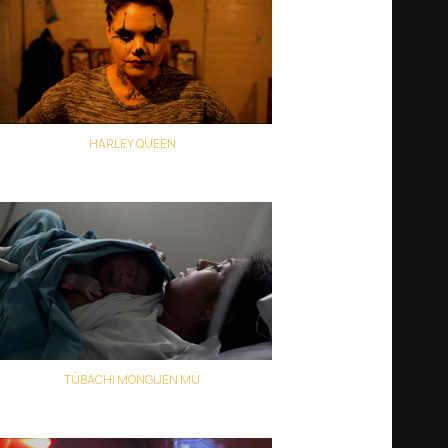
HARLEY QUEEN
Carolina Adriazola y José Luis Sepúlveda
TÜBACHI MONGUEN MU
Antonio Caro