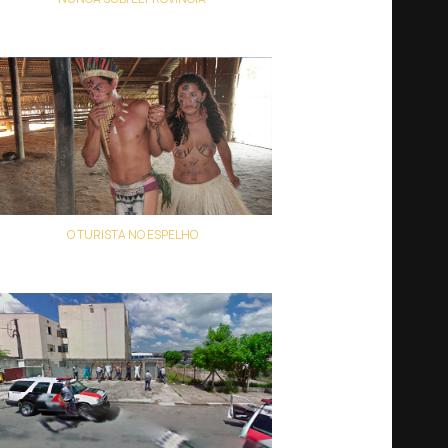
Ignacio Agüero
O TURISTA NO ESPELHO
Lourival Belém Jr