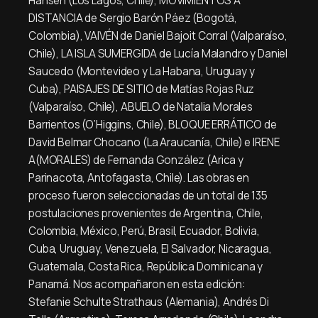
Hansen (Los Lagos, Chile), MOVIMIENTOS A
DISTANCIA de Sergio Barón Páez (Bogotá,
Colombia), VAIVÉN de Daniel Bajoit Corral (Valparaíso,
Chile), LA ISLA SUMERGIDA de Lucía Malandro y Daniel
Saucedo (Montevideo y La Habana, Uruguay y
Cuba), PAISAJES DE SITIO de Matías Rojas Ruz
(Valparaíso, Chile), ABUELO de Natalia Morales
Barrientos (O’Higgins, Chile), BLOQUE ERRÁTICO de
David Belmar Chocano (La Araucanía, Chile) e IRENE
A(MORALES) de Fernanda González (Arica y
Parinacota, Antofagasta, Chile). Las obras en
proceso fueron seleccionadas de un total de 135
postulaciones provenientes de Argentina, Chile,
Colombia, México, Perú, Brasil, Ecuador, Bolivia,
Cuba, Uruguay, Venezuela, El Salvador, Nicaragua,
Guatemala, Costa Rica, República Dominicana y
Panamá. Nos acompañaron en esta edición:
Stefanie Schulte Strathaus (Alemania), Andrés Di