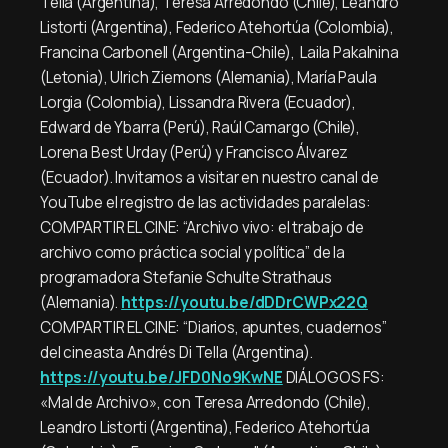
Tella (Argentina), Teresa Arredondo (Chile), Leandro
Listorti (Argentina), Federico Atehortúa (Colombia),
Francina Carbonell (Argentina-Chile), Laila Pakalnina
(Letonia), Ulrich Ziemons (Alemania), María Paula
Lorgia (Colombia), Lissandra Rivera (Ecuador),
Edward de Ybarra (Perú), Raúl Camargo (Chile),
Lorena Best Urday (Perú) y Francisco Álvarez
(Ecuador). Invitamos a visitar en nuestro canal de
YouTube el registro de las actividades paralelas:
COMPARTIR EL CINE: “Archivo vivo: el trabajo de
archivo como práctica social y política” de la
programadora Stefanie Schulte Strathaus
(Alemania).
https://youtu.be/dDDrCWPx22Q
COMPARTIR EL CINE: “Diarios, apuntes, cuadernos”
del cineasta Andrés Di Tella (Argentina).
https://youtu.be/JFD0No9KwNE
DIÁLOGOS FS:
«Mal de Archivo», con Teresa Arredondo (Chile),
Leandro Listorti (Argentina), Federico Atehortúa