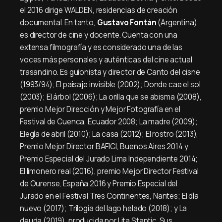
el 2016 dirige WALDEN, residencias de creación
documental. En tanto,
Gustavo Fontán
(Argentina)
es director de cine y docente. Cuenta con una
extensa filmografía y es considerado una de las
voces más personales y auténticas del cine actual
trasandino. Es guionista y director de Canto del cisne
(1993/94); El paisaje invisible (2002); Donde cae el sol
(2003); El árbol (2006); La orilla que se abisma (2008),
premio Mejor Dirección y Mejor Fotografía en el
Festival de Cuenca, Ecuador 2008; La madre (2009);
Elegía de abril (2010); La casa (2012); El rostro (2013),
Premio Mejor Director BAFICI, Buenos Aires 2014 y
Premio Especial del Jurado Lima Independiente 2014;
El limonero real (2016), premio Mejor Director Festival
de Ourense, España 2016 y Premio Especial del
Jurado en el Festival Tres Continentes, Nantes; El día
nuevo (2017); Trilogía del lago helado (2018); y La
deuda (2019), producida por Lita Stantic. Sus