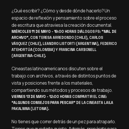
¿Qué escribir? ¿Cómo y desde dónde hacerlo? Un
espacio de reflexión y pensamiento sobre el proceso
de escritura que atraviesa la creación documental.
MIÉRCOLES 11 DE MAYO - 19:00 HORAS
DIÁLOGOS FS:
"MAL DE
ARCHIVO"
, CON TERESA ARREDONDO (CHILE), CARLOS
VÁSQUEZ (CHILE), LEANDRO LISTORTI (ARGENTINA), FEDERICO
ATEHORTÚA (COLOMBIA) Y FRANCINA CARBONELL
(ARGENTINA-CHILE).
Cineastas latinoamericanos discuten sobre el
trabajo con archivos, a través de distintos puntos de
vista y posiciones frente a los materiales,
compartiendo sus métodos y procesos de trabajo.
VIERNES 13 DE MAYO - 12:00 HORAS
COMPARTIR EL CINE:
“ALGUNOS CONSEJOS PARA PESCAR”
DE LA CINEASTA LAILA
PAKALNINA (LETONIA).
No tienes que correr detrás de un pez para atraparlo.
Tienes que quedarte quieto. Además, prepárate para