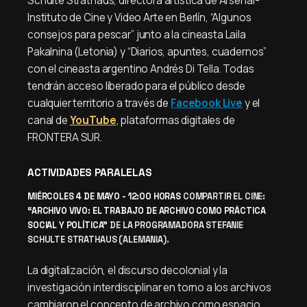
Schulte Strathaus, directora artística de Arsenal-
Instituto de Cine y Video Arte en Berlín, “Algunos
consejos para pescar” junto a la cineasta Laila
Pakalnina (Letonia) y “Diarios, apuntes, cuadernos”
con el cineasta argentino Andrés Di Tella. Todas
tendrán acceso liberado para el público desde
cualquier territorio a través de
Facebook Live
y el
canal de
YouTube
, plataformas digitales de
FRONTERA SUR.
ACTIVIDADES PARALELAS
MIÉRCOLES 4 DE MAYO - 12:00 HORAS
COMPARTIR EL CINE:
“ARCHIVO VIVO: EL TRABAJO DE ARCHIVO COMO PRÁCTICA
SOCIAL Y POLÍTICA”
DE LA PROGRAMADORA STEFANIE
SCHULTE STRATHAUS (ALEMANIA).
La digitalización, el discurso decolonial y la
investigación interdisciplinar en torno a los archivos
cambiaron el concepto de archivo como espacio