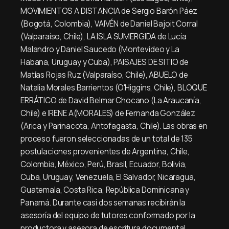
MOVIMIENTOS A DISTANCIA de Sergio Barón Páez
(Bogotá, Colombia), VAIVÉN de Daniel Bajoit Corral
(Valparaíso, Chile), LA ISLA SUMERGIDA de Lucía
Malandro y Daniel Saucedo (Montevideo y La
Habana, Uruguay y Cuba), PAISAJES DE SITIO de
Matías Rojas Ruz (Valparaíso, Chile), ABUELO de
Natalia Morales Barrientos (O'Higgins, Chile), BLOQUE
ERRÁTICO de David Belmar Chocano (La Araucanía,
Chile) e IRENE A(MORALES) de Fernanda González
(Arica y Parinacota, Antofagasta, Chile). Las obras en
proceso fueron seleccionadas de un total de 135
postulaciones provenientes de Argentina, Chile,
Colombia, México, Perú, Brasil, Ecuador, Bolivia,
Cuba, Uruguay, Venezuela, El Salvador, Nicaragua,
Guatemala, Costa Rica, República Dominicana y
Panamá. Durante casi dos semanas recibirán la
asesoría del equipo de tutores conformado por la
productora y asesora de escritura documental