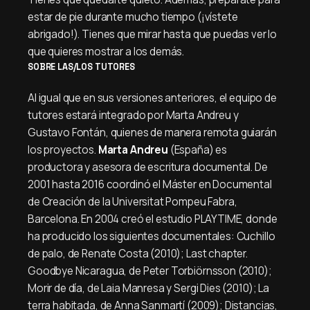
estar de pie durante mucho tiempo (¡vístete
abrigado!). Tienes que mirar hasta que puedas ver lo
que quieres mostrar a los demás.
SOBRE LAS/LOS TUTORES
Al igual que en sus versiones anteriores, el equipo de
tutores estará integrado por Marta Andreu y
Gustavo Fontán, quienes de manera remota guiarán
los proyectos.
Marta Andreu
(España) es
productora y asesora de escritura documental. De
2001 hasta 2016 coordinó el Máster en Documental
de Creación de la Universitat Pompeu Fabra,
Barcelona. En 2004 creó el estudio PLAYTIME, donde
ha producido los siguientes documentales: Cuchillo
de palo, de Renate Costa (2010); Last chapter.
Goodbye Nicaragua, de Peter Torbiörnsson (2010);
Morir de día, de Laia Manresa y Sergi Dies (2010); La
terra habitada, de Anna Sanmartí (2009); Distancias,