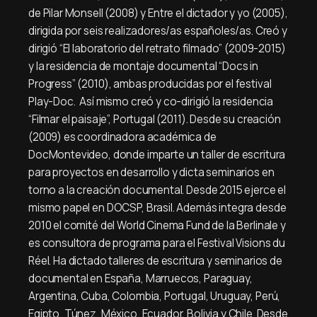
de Pilar Monsell (2008) y Entre el dictador y yo (2005),
dirigida por seis realizadores/as españoles/as. Creó y
dirigió “El laboratorio del retrato filmado” (2009-2015)
y la residencia de montaje documental “Docs in
Progress” (2010), ambas producidas por el festival
Play-Doc. Así mismo creó y co-dirigió la residencia
“Filmar el paisaje”, Portugal (2011). Desde su creación
(2009) es coordinadora académica de
DocMontevideo, donde imparte un taller de escritura
para proyectos en desarrollo y dicta seminarios en
torno a la creación documental. Desde 2015 ejerce el
mismo papel en DOCSP, Brasil. Además integra desde
2010 el comité del World Cinema Fund de la Berlinale y
es consultora de programa para el Festival Visions du
Réel. Ha dictado talleres de escritura y seminarios de
documental en España, Marruecos, Paraguay,
Argentina, Cuba, Colombia, Portugal, Uruguay, Perú,
Egipto, Túnez, México, Ecuador, Bolivia y Chile. Desde