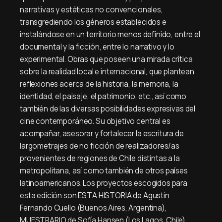
narrativas y estéticas no convencionales,
transgrediendo los géneros establecidos e
instalándose en un territorio menos definido, entre el
documental y la ficción, entre lo narrativo y lo
experimental. Obras que poseen una mirada crítica
sobre la realidad local e internacional, que plantean
reflexiones acerca de la historia, la memoria, la
identidad, el paisaje, el patrimonio, etc., así como
también de las diversas posibilidades expresivas del
cine contemporáneo. Su objetivo central es
acompañar, asesorar y fortalecer la escritura de
largometrajes de no ficción de realizadores/as
provenientes de regiones de Chile distintas a la
metropolitana, así como también de otros países
latinoamericanos. Los proyectos escogidos para
esta edición son ESTA HISTORIA de Agustín
Fernando Cuello (Buenos Aires, Argentina),
MUESTRARIO de Sofía Hansen (Los Lagos, Chile),