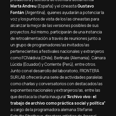
Marta Andreu
(España) y el cineasta
Gustavo
Fontán
(Argentina), quienes ayudarán a potenciar la
voz y los puntos de vista de los/as cineastas para
alcanzar la mejor de las versiones posibles de sus
proyectos. Así mismo, participarán de una instancia
de retroalimentación a través de reuniones junto a
un grupo de programadores/as invitados/as
pertenecientes a festivales nacionales y extranjeros
como FCIValdivia (Chile), Berlinale (Alemania), Cámara
Lúcida (Ecuador) y Corriente (Perú), entre otros.
Junto con el desarrollo del laboratorio, FRONTERA
SUR LAB ofrecerá una serie de actividades paralelas
como charlas y conversatorios con destacados/as
exponentes nacionales y extranjeros/as, entre las
que destaca la charla inaugural
“Archivo vivo: el
trabajo de archivo como práctica social y política”
a cargo de la programadora alemana Stefanie