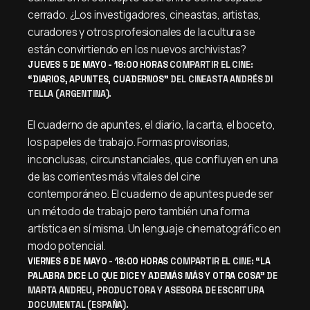
cerrado. ¿Los investigadores, cineastas, artistas,
curadores y otros profesionales de la cultura se
están convirtiendo en los nuevos archivistas?
JUEVES 5 DE MAYO - 18:00 HORAS
COMPARTIR EL CINE:
“DIARIOS, APUNTES, CUADERNOS”
DEL CINEASTA ANDRÉS DI
TELLA (ARGENTINA).
El cuaderno de apuntes, el diario, la carta, el boceto,
los papeles de trabajo. Formas provisorias,
inconclusas, circunstanciales, que confluyen en una
de las corrientes más vitales del cine
contemporáneo. El cuaderno de apuntes puede ser
un método de trabajo pero también una forma
artística en sí misma. Un lenguaje cinematográfico en
modo potencial.
VIERNES 6 DE MAYO - 18:00 HORAS
COMPARTIR EL CINE:
“LA
PALABRA DICE LO QUE DICE Y ADEMÁS MÁS Y OTRA COSA”
DE
MARTA ANDREU, PRODUCTORA Y ASESORA DE ESCRITURA
DOCUMENTAL (ESPAÑA).