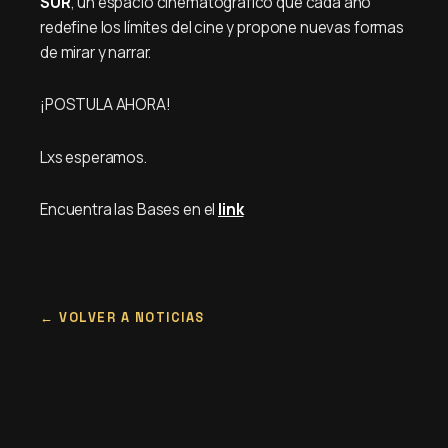
SUR
, un espacio cinematográfico que cada año
redefine los límites del cine y propone nuevas formas
de mirar y narrar.
¡POSTULA AHORA!
Lxs esperamos.
Encuentra las Bases en el
link
VOLVER A NOTICIAS